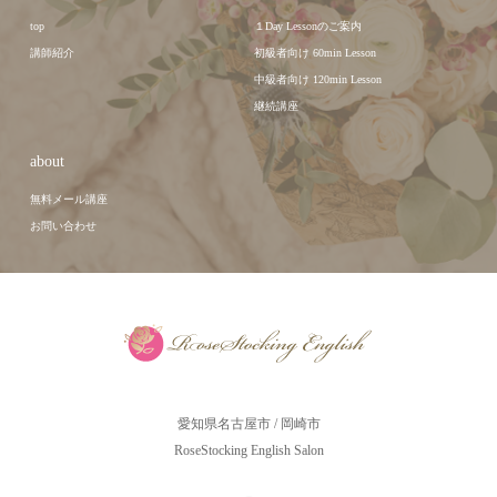
top
１Day Lessonのご案内
講師紹介
初級者向け 60min Lesson
中級者向け 120min Lesson
継続講座
about
無料メール講座
お問い合わせ
愛知県名古屋市 / 岡崎市
RoseStocking English Salon